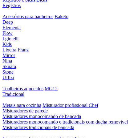
Registros
Acessórios para banheiros
Baketo
Deep
Elementa
Flow
I gioielli
Kids
Lixeira Franz
Mirror
Nina
Skuara
Stone
Uffizi
Toalheiros aquecidos
MG12
Tradicional
Metais para cozinha
Misturador profissional Chef
Misturadores de parede
Misturadores monocomando de bancada
Misturadores monocomando e tradicionais com ducha removível
Misturadores tradicionais de bancada