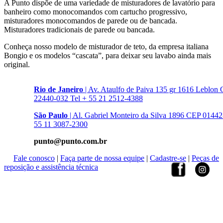
A Punto dispõe de uma variedade de misturadores de lavatório para
banheiro como monocomandos com cartucho progressivo,
misturadores monocomandos de parede ou de bancada.
Misturadores tradicionais de parede ou bancada.
Conheça nosso modelo de misturador de teto, da empresa italiana
Bongio e os modelos “cascata”, para deixar seu lavabo ainda mais
original.
Rio de Janeiro
| Av. Ataulfo de Paiva 135 gr 1616 Leblon
22440-032 Tel + 55 21 2512-4388
São Paulo
| Al. Gabriel Monteiro da Silva 1896 CEP 01442
55 11 3087-2300
punto@punto.com.br
Fale conosco
|
Faça parte de nossa equipe
|
Cadastre-se
|
Peças de
reposição e assistência técnica