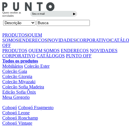
PRODUTOS
|
QUEM
SOMOS
|
ENDEREÇOS
|
NOVIDADES
|
CORPORATIVO
|
CATÁL
OFF
PRODUTOS
QUEM SOMOS
ENDEREÇOS
NOVIDADES
CORPORATIVO
CATÁLOGOS
PUNTO OFF
Todos os produtos
Mobiliários
Coleção Ester
Coleção Gaia
Coleção Giorgia
Coleção Miyazaki
Coleção Sofia Madeira
Edição Sofia Ônix
Mesa Gregorio
Cobogó
Cobogó Fragmento
Cobogó Leone
Cobogó Ronchamp
Cobogó Vintage