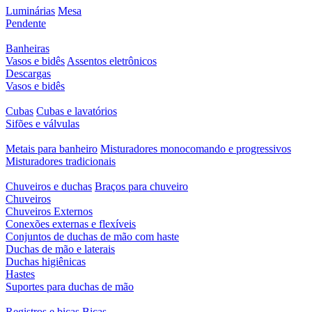
Luminárias
Mesa
Pendente
Banheiras
Vasos e bidês
Assentos eletrônicos
Descargas
Vasos e bidês
Cubas
Cubas e lavatórios
Sifões e válvulas
Metais para banheiro
Misturadores monocomando e progressivos
Misturadores tradicionais
Chuveiros e duchas
Braços para chuveiro
Chuveiros
Chuveiros Externos
Conexões externas e flexíveis
Conjuntos de duchas de mão com haste
Duchas de mão e laterais
Duchas higiênicas
Hastes
Suportes para duchas de mão
Registros e bicas
Bicas