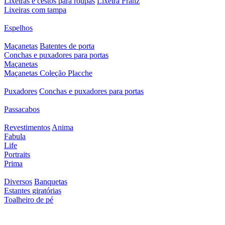
Lixeiras e cestos para roupas
Lixeira Franz
Lixeiras com tampa
Espelhos
Maçanetas
Batentes de porta
Conchas e puxadores para portas
Maçanetas
Maçanetas Coleção Placche
Puxadores
Conchas e puxadores para portas
Passacabos
Revestimentos
Anima
Fabula
Life
Portraits
Prima
Diversos
Banquetas
Estantes giratórias
Toalheiro de pé