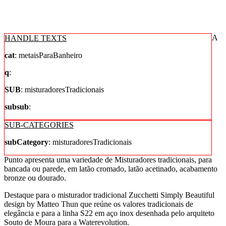
A
HANDLE TEXTS
cat
: metaisParaBanheiro
q
:
SUB
: misturadoresTradicionais
subsub
:
SUB-CATEGORIES
subCategory
: misturadoresTradicionais
Punto apresenta uma variedade de Misturadores tradicionais, para
bancada ou parede, em latão cromado, latão acetinado, acabamento
bronze ou dourado.
Destaque para o misturador tradicional Zucchetti Simply Beautiful
design by Matteo Thun que reúne os valores tradicionais de
elegância e para a linha S22 em aço inox desenhada pelo arquiteto
Souto de Moura para a Waterevolution.