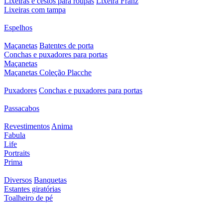
Lixeiras e cestos para roupas
Lixeira Franz
Lixeiras com tampa
Espelhos
Maçanetas
Batentes de porta
Conchas e puxadores para portas
Maçanetas
Maçanetas Coleção Placche
Puxadores
Conchas e puxadores para portas
Passacabos
Revestimentos
Anima
Fabula
Life
Portraits
Prima
Diversos
Banquetas
Estantes giratórias
Toalheiro de pé