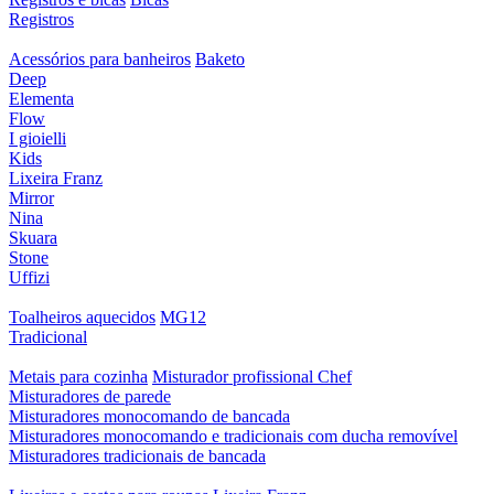
Registros
Acessórios para banheiros
Baketo
Deep
Elementa
Flow
I gioielli
Kids
Lixeira Franz
Mirror
Nina
Skuara
Stone
Uffizi
Toalheiros aquecidos
MG12
Tradicional
Metais para cozinha
Misturador profissional Chef
Misturadores de parede
Misturadores monocomando de bancada
Misturadores monocomando e tradicionais com ducha removível
Misturadores tradicionais de bancada