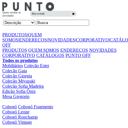
PRODUTOS
|
QUEM
SOMOS
|
ENDEREÇOS
|
NOVIDADES
|
CORPORATIVO
|
CATÁL
OFF
PRODUTOS
QUEM SOMOS
ENDEREÇOS
NOVIDADES
CORPORATIVO
CATÁLOGOS
PUNTO OFF
Todos os produtos
Mobiliários
Coleção Ester
Coleção Gaia
Coleção Giorgia
Coleção Miyazaki
Coleção Sofia Madeira
Edição Sofia Ônix
Mesa Gregorio
Cobogó
Cobogó Fragmento
Cobogó Leone
Cobogó Ronchamp
Cobogó Vintage