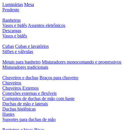
Luminárias
Mesa
Pendente
Banheiras
Vasos e bidês
Assentos eletrônicos
Descargas
Vasos e bidês
Cubas
Cubas e lavatórios
Sifões e válvulas
Metais para banheiro
Misturadores monocomando e progressivos
Misturadores tradicionais
Chuveiros e duchas
Braços para chuveiro
Chuveiros
Chuveiros Externos
Conexões externas e flexíveis
Conjuntos de duchas de mão com haste
Duchas de mão e laterais
Duchas higiênicas
Hastes
Suportes para duchas de mão
Registros e bicas
Bicas