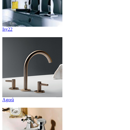
Isy22
Agorà