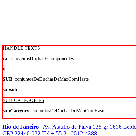
HANDLE TEXTS
cat
: chuveirosDuchasEComponentes
q
:
SUB
: conjuntosDeDuchasDeMaoComHaste
subsub
:
SUB-CATEGORIES
subCategory
: conjuntosDeDuchasDeMaoComHaste
Rio de Janeiro
| Av. Ataulfo de Paiva 135 gr 1616 Lebl
CEP 22440-032 Tel + 55 21 2512-4388