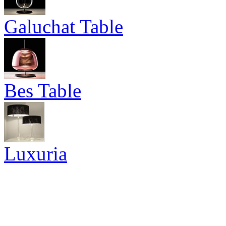
Galuchat Table
Bes Table
Luxuria